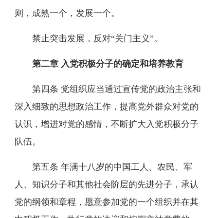
则，成熟一个，发展一个。
禁止突击发展，反对“关门主义”。
第二章 入党积极分子的确定和培养教育
第四条 党组织应当通过宣传党的政治主张和
深入细致的思想政治工作，提高党外群众对党的
认识，增进对党的感情，不断扩大入党积极分子
队伍。
第五条 年满十八岁的中国工人、农民、军
人、知识分子和其他社会阶层的先进分子，承认
党的纲领和章程，愿意参加党的一个组织并在其