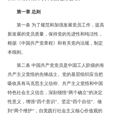
第一章 总则
第一条 为了规范和加强发展党员工作，提高
新发展的党员质量，保持党的先进性和纯洁性，
根据《中国共产党章程》和有关党内法规，制定
本细则。
第二条 中国共产党党员是中国工人阶级的有
共产主义觉悟的先锋战士。党的基层组织应当把
吸收具有马克思主义信仰、共产主义觉悟和中国
特色社会主义信念，深刻领悟“两个确立”的决定
性意义，增强“四个意识”、坚定“四个自信”、做
到“两个维护”，自觉践行社会主义核心价值观的