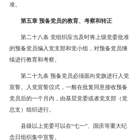
准。
第五章 预备党员的教育、考察和转正
第二十八条 党组织应当及时将上级党委批准
的预备党员编入党支部和党小组，对预备党员继
续进行教育和考察。
第二十九条 预备党员必须面向党旗进行入党
宣誓。入党宣誓仪式，一般在批复同意接收预备
党员后的一个月内，由基层党委或者党支部（党
总支）组织进行。
县级以上党委可以在“七一”、国庆等重大纪
念日组织集中宣誓。