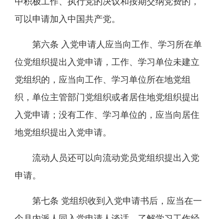
中积极工作、执行党的决议和按期交纳党费的，
可以申请加入中国共产党。
第六条 入党申请人应当向工作、学习所在单
位党组织提出入党申请，工作、学习单位未建立
党组织的，应当向工作、学习单位所在地党组
织，单位主管部门党组织或者居住地党组织提出
入党申请；没有工作、学习单位的，应当向居住
地党组织提出入党申请。
流动人员还可以向流动党员党组织提出入党
申请。
第七条 党组织收到入党申请书后，应当在一
个月内派人同入党申请人谈话，了解学习工作经