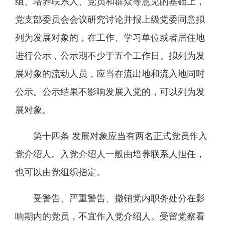
组、培养联系人、党员和群众等意见的基础上，
党支部委员会会议研究讨论并报上级党委同意拟
列为发展对象的，在工作、学习单位或者居住地
进行公示，公示期不少于五个工作日。拟列为发
展对象的流动人员，应当在流出地和流入地同时
公示。公示结果不影响发展入党的，可以列为发
展对象。
第十四条 发展对象应当有两名正式党员作入
党介绍人。入党介绍人一般由培养联系人担任，
也可以由党组织指定。
受警告、严重警告、撤销党内职务处分在影
响期内的党员，不宜作入党介绍人。受留党察看