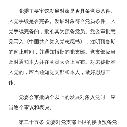
党委主要审议发展对象是否具备党员条件、
入党手续是否完备。发展对象符合党员条件、入
党手续完备的，批准其为预备党员。党委审批意
见写入《中国共产党入党志愿书》，注明预备期
的起止时间，并通知报批的党支部。党支部应当
及时通知本人并在党员大会上宣布。对未被批准
入党的，应当通知党支部和本人，做好思想工
作。
党委会审批两个以上的发展对象入党时，应
当逐个审议和表决。
第二十五条 党委对党支部上报的接收预备党