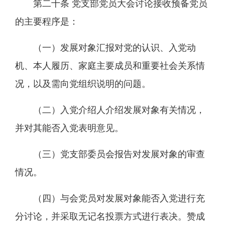
第二十条 党支部党员大会讨论接收预备党员
的主要程序是：
（一）发展对象汇报对党的认识、入党动
机、本人履历、家庭主要成员和重要社会关系情
况，以及需向党组织说明的问题。
（二）入党介绍人介绍发展对象有关情况，
并对其能否入党表明意见。
（三）党支部委员会报告对发展对象的审查
情况。
（四）与会党员对发展对象能否入党进行充
分讨论，并采取无记名投票方式进行表决。赞成