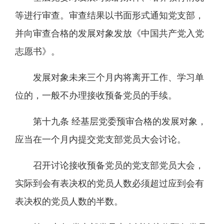
等进行审查。审查结果以书面形式通知党支部，
并向审查合格的发展对象发放《中国共产党入党
志愿书》。
发展对象未来三个月内将离开工作、学习单
位的，一般不办理接收预备党员的手续。
第十九条 经基层党委预审合格的发展对象，
应当在一个月内提交党支部党员大会讨论。
召开讨论接收预备党员的党支部党员大会，
实际到会有表决权的党员人数必须超过应到会有
表决权的党员人数的半数。