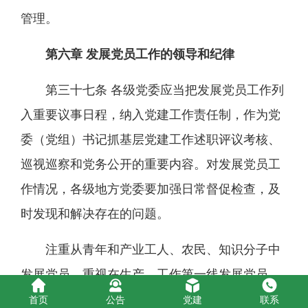
管理。
第六章 发展党员工作的领导和纪律
第三十七条 各级党委应当把发展党员工作列
入重要议事日程，纳入党建工作责任制，作为党
委（党组）书记抓基层党建工作述职评议考核、
巡视巡察和党务公开的重要内容。对发展党员工
作情况，各级地方党委要加强日常督促检查，及
时发现和解决存在的问题。
注重从青年和产业工人、农民、知识分子中
发展党员，重视在生产、工作第一线发展党员，
做好在新兴领域中发展党员工作，优化党员队伍
首页
公告
党建
联系