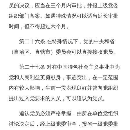
员的决议，应当在三个月内审批，并报上级党委
组织部门备案。如遇特殊情况可以适当延长审批
时间，但不得超过六个月。
第二十六条 在特殊情况下，党的中央和省
（自治区、直辖市）委员会可以直接接收党员。
第二十七条 对在中国特色社会主义事业中为
党和人民利益英勇献身，事迹突出，在一定范围
内有较大影响，生前一贯表现良好并曾向党组织
提出过入党要求的人员，可以追认为党员。
追认党员必须严格掌握，由所在单位党组织
讨论决定后，经上级党委审查，报省一级党委批