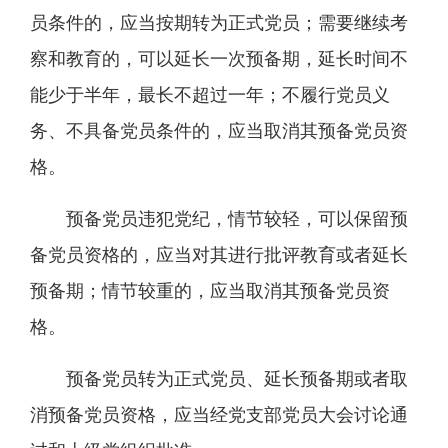
员条件的，应当按期转为正式党员；需要继续考
察和教育的，可以延长一次预备期，延长时间不
能少于半年，最长不超过一年；不履行党员义
务、不具备党员条件的，应当取消其预备党员资
格。
预备党员违犯党纪，情节较轻，可以保留预
备党员资格的，应当对其进行批评教育或者延长
预备期；情节较重的，应当取消其预备党员资
格。
预备党员转为正式党员、延长预备期或者取
消预备党员资格，应当经党支部党员大会讨论通