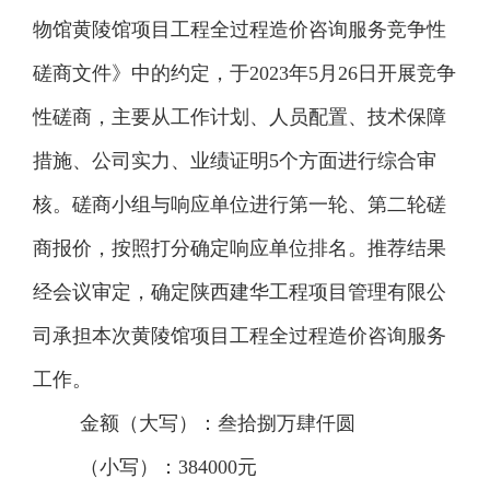
物馆黄陵馆项目工程全过程造价咨询服务竞争性
磋商文件》中的约定，于
2023年5月26日开展竞争
性磋商，主要从
工作计划、人员配置、
技术保障
措施、
公司实力、业绩证明
5个方面进行综合
审
核
。
磋商
小组与
响应单位进行第一轮、第二轮磋
商
报价，按照打分确定响应单位排名。推荐结果
经
会议
审定，
确定陕西建华工程项目管理有限公
司承担本次黄陵馆项目工程全过程造价咨询服务
工作。
金额（大写）：叁拾捌万肆仟圆
（小写）：
384000元