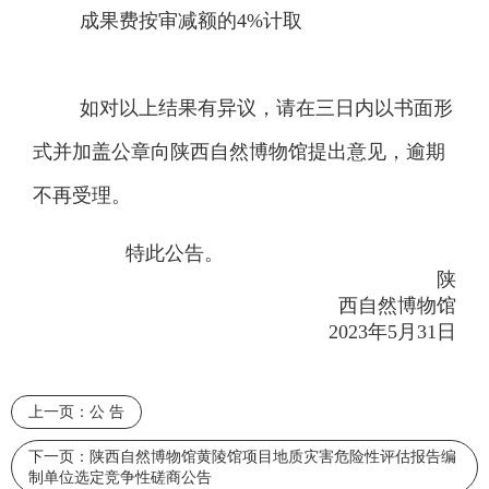
成果费按审减额的
4%计取
如对以上结果有异议，请在三日内以书面形
式并加盖公章向陕西自然博物馆提出意见，逾期
不再受理。
特此公告。
陕
西自然博物馆
20
23
年
5
月
31
日
上一页：
公 告
下一页：
陕西自然博物馆黄陵馆项目地质灾害危险性评估报告编
制单位选定竞争性磋商公告