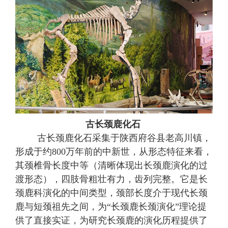
古长颈鹿化石
古长颈鹿化石采集于陕西府谷县老高川
镇，
形成于约
800万年前的中新世，从形态特征来看，
其颈椎骨长度中等（清晰体现出长颈鹿演化的过
渡形态），四肢骨粗壮有力，齿列完整
。
它是长
颈鹿科演化的中间类型，颈部长度介于现代长颈
鹿与短颈祖先之间，为
“长颈鹿长颈演化”理论提
供了直接实证
，
为研究长颈鹿的演化历程提供了