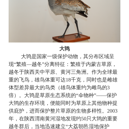
大鸨
大鸨是国家一级保护动物，其分布区域呈
现
“繁殖
—
越冬
”分离特征：繁殖于内蒙古草原，
越冬于陕西关中平原、黄河三角洲。作为全球最
重的飞鸟，雄鸟体重可达18千克，同时也是雌雄
体型差异最大的鸟类（雄鸟体重约为雌鸟的3
倍）。大鸨是草原生态系统的“伞物种”——保护
大鸨的生存环境，便能同时为草原上其他物种提
供庇护，进而保护整片草原的生物多样性。2003
年，在陕西渭南黄河湿地发现约50只大鸨的重要
越冬群后，当地迅速建立“大荔朝邑湿地保护