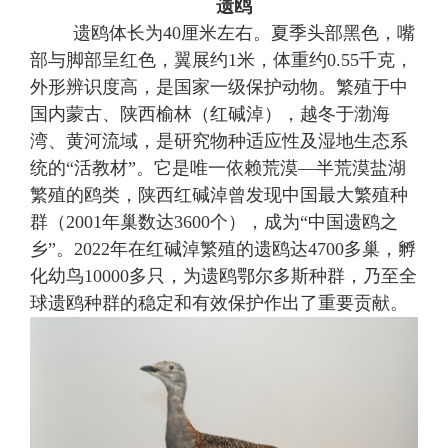
遗鸥
遗鸥体长为
40厘米左右。
夏季
头部黑色，嘴
部与脚部呈红色，翼展约
1米，体重约
0.
55
千克
，
外形辨识度高
，
是国家一级保护动物
。
繁殖于中
国内蒙古、陕西榆林（红碱淖），越冬于渤海
湾、黄河流域
，
是研究物种适应性及湿地生态系
统的
“活教材”
。
它是唯一依赖荒漠
—
半荒漠盐湖
繁殖的鸥类
，
陕西红碱淖曾发现中国最大繁殖种
群（
2001年巢数达3600个）
，
成为
“中国遗鸥之
乡”。2022年在红碱淖繁殖的遗鸥达4700多巢，孵
化幼鸟10000多只，为遗鸥鄂尔多斯种群，乃至全
球遗鸥种群的稳定和有效保护作出了重要贡献。