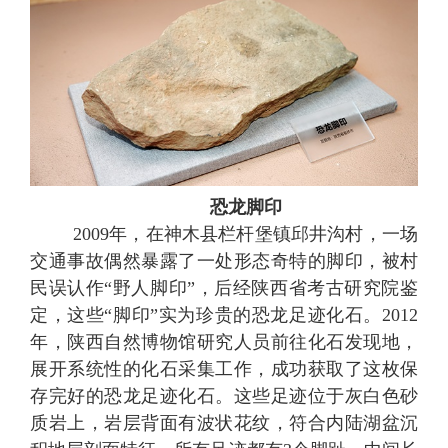
恐龙脚印
2009年
，在
神木县栏杆堡镇邱井沟村
，一场
交通事故偶然暴露了一处形态奇特的脚印，被村
民误认作
“野人脚印”，后经陕西省考古研究院鉴
定，这些“脚印”实为珍贵的恐龙足迹化石。
2012
年，陕西自然博物馆研究人员
前往化石发现地，
展开系统性的化石采集工作，成功获取了这枚保
存完好的恐龙足迹化石。
这些
足迹
位于灰白色砂
质岩上，岩层背面有波状花纹，符合内陆湖盆沉