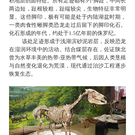
积地层剖面特征。所有
足迹
都有
3个脚趾，中间长
两边短，趾根较粗，趾端较尖，生物特征非常明
显。这些脚印，极有可能是处于内陆湖盆时期，
一类肉食性
蜥脚类恐龙
走过后留下的脚印化石。
化石形成的年代，约处于
1.5亿年前的侏罗纪。
该处
足迹形成于浅湖滨砂泥岩层，反映恐龙
在湿润环境中的活动。结合煤层存在，佐证陕北
曾为水草丰美的热带
-亚热带气候，后因人类垦殖
与自然变化退化为荒漠，现代通过治沙工程逐步
恢复生态。