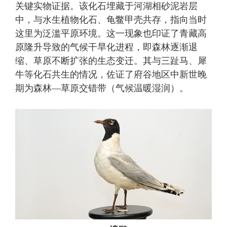
关键实物证据。该化石埋藏于河湖相砂泥岩层
中，与水生植物化石、龟鳖甲壳共存，指向当时
这里为泛滥平原环境。这一现象也印证了青藏高
原隆升导致的气候干旱化进程
，
即森林逐渐退
缩、草原不断扩张的生态变迁。
其
与三趾马、犀
牛等化石共生的情况，佐证了府谷地区中新世晚
期为森林
—
草原交错带（气候温暖湿润）
。