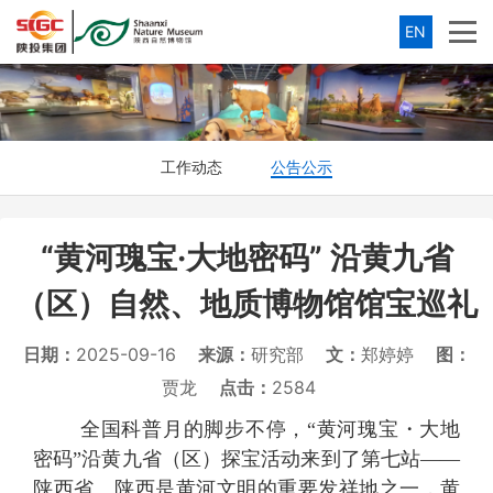
EN
工作动态
公告公示
“黄河瑰宝·大地密码” 沿黄九省
（区）自然、地质博物馆馆宝巡礼
日期：
2025-09-16
来源：
研究部
文：
郑婷婷
图：
贾龙
点击：
2584
全国科普月的脚步不停，
“
黄河瑰宝・大地
密码
”沿黄九省（区）探宝活动来到了第七站——
陕西省。陕西是黄河文明的重要发祥地之一，黄